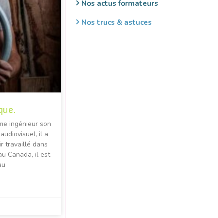
Nos actus formateurs
Nos trucs & astuces
que.
mme ingénieur son
udiovisuel, il a
ir travaillé dans
u Canada, il est
au