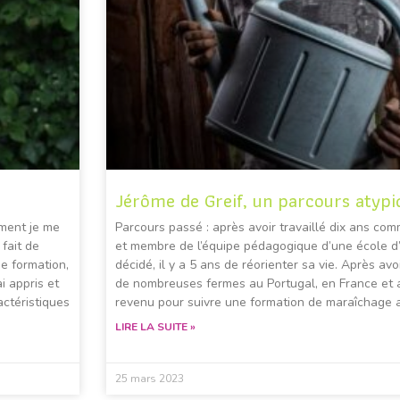
Jérôme de Greif, un parcours atypi
mment je me
Parcours passé : après avoir travaillé dix ans co
 fait de
et membre de l’équipe pédagogique d’une école d’a
e formation,
décidé, il y a 5 ans de réorienter sa vie. Après avo
i appris et
de nombreuses fermes au Portugal, en France et a
actéristiques
revenu pour suivre une formation de maraîchage 
LIRE LA SUITE »
25 mars 2023