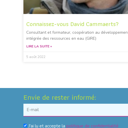
Connaissez-vous David Cammaerts?
Consultant et formateur, coopération au développement
intégrée des ressources en eau (GIRE)
LIRE LA SUITE »
5 août 2022
Envie de rester informé:
J'ai lu et accepte la
politique de confidentialité